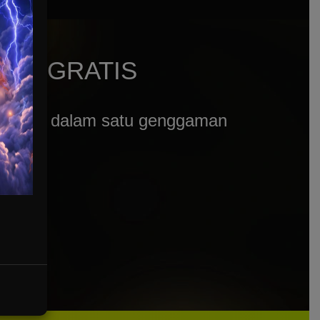
ASI GRATIS
APP
rmainan dalam satu genggaman
3 App
stalasi