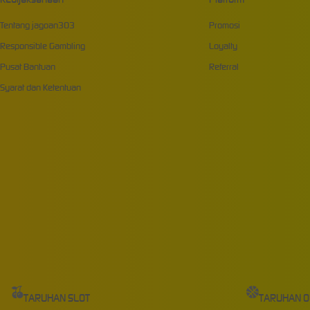
Tentang jagoan303
Promosi
Responsible Gambling
Loyalty
Pusat Bantuan
Referral
Syarat dan Ketentuan
TARUHAN SLOT
TARUHAN 