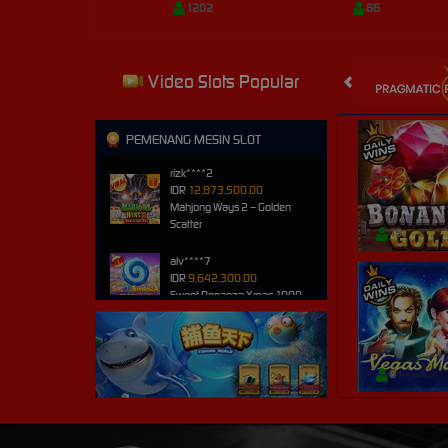
1202
66
Video Slots Popular
PEMENANG MESIN SLOT
rizk****2
IDR
12,873,500.00
Mahjong Ways 2 – Golden
Scatter
15
alv****7
IDR
9,642,300.00
Sweet Bonanza Xmas 1000
fahm****1
IDR
6,908,750.00
Sweet Bonanza Candyland
0
doni****5
IDR
8,120,400.00
Gates of Gatot Kaca X500