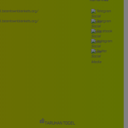
1.beantownblankets.org/
Telegram
1.beantownblankets.org/
Telegram
Facebook
Instagram
Twitter
TARUHAN TOGEL