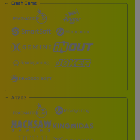
Crash Game
Arcade