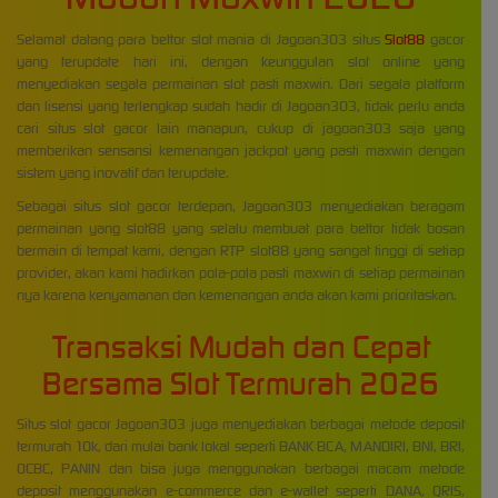
Selamat datang para bettor slot mania di Jagoan303 situs
Slot88
gacor
yang terupdate hari ini, dengan keunggulan slot online yang
menyediakan segala permainan slot pasti maxwin. Dari segala platform
dan lisensi yang terlengkap sudah hadir di Jagoan303, tidak perlu anda
cari situs slot gacor lain manapun, cukup di jagoan303 saja yang
memberikan sensansi kemenangan jackpot yang pasti maxwin dengan
sistem yang inovatif dan terupdate.
Sebagai situs slot gacor terdepan, Jagoan303 menyediakan beragam
permainan yang slot88 yang selalu membuat para bettor tidak bosan
bermain di tempat kami, dengan RTP slot88 yang sangat tinggi di setiap
provider, akan kami hadirkan pola-pola pasti maxwin di setiap permainan
nya karena kenyamanan dan kemenangan anda akan kami prioritaskan.
Transaksi Mudah dan Cepat
Bersama Slot Termurah 2026
Situs slot gacor Jagoan303 juga menyediakan berbagai metode deposit
termurah 10k, dari mulai bank lokal seperti BANK BCA, MANDIRI, BNI, BRI,
OCBC, PANIN dan bisa juga menggunakan berbagai macam metode
deposit menggunakan e-commerce dan e-wallet seperti DANA, QRIS,