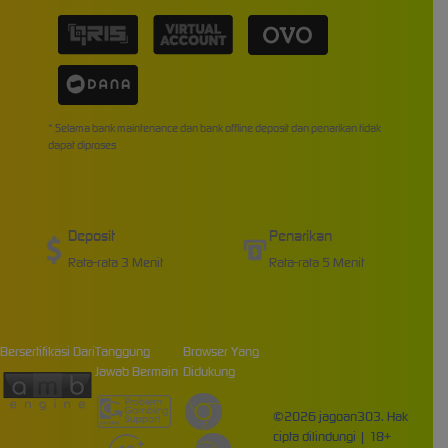
* Selama bank maintenance dan bank offline deposit dan penarikan tidak
dapat diproses
Deposit
Penarikan
Rata-rata 3 Menit
Rata-rata 5 Menit
Bersertifikasi Dari
Tanggung
Browser Yang
Jawab Bermain
Didukung
©2026 jagoan303. Hak
cipta dilindungi | 18+