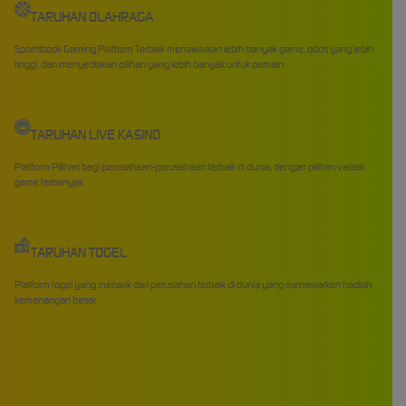
TARUHAN OLAHRAGA
Sportsbook Gaming Platform Terbaik menawarkan lebih banyak game, odds yang lebih
tinggi, dan menyediakan pilihan yang lebih banyak untuk pemain.
TARUHAN LIVE KASINO
Platform Pilihan bagi perusahaan-perusahaan terbaik di dunia, dengan pilihan variasi
game terbanyak
TARUHAN TOGEL
Platform togel yang menarik dari perusahan terbaik di dunia yang menawarkan hadiah
kemenangan besar