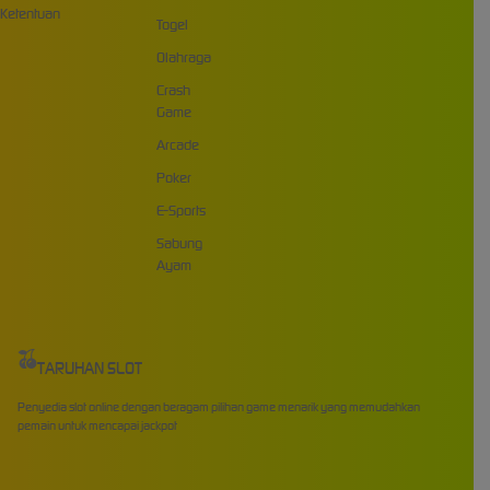
Ketentuan
Togel
Olahraga
Crash
Game
Arcade
Poker
E-Sports
Sabung
Ayam
TARUHAN SLOT
Penyedia slot online dengan beragam pilihan game menarik yang memudahkan
pemain untuk mencapai jackpot