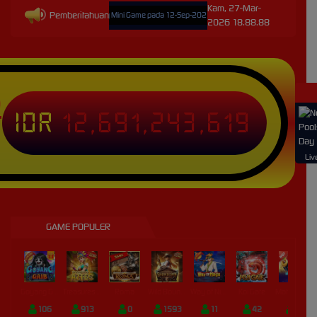
Kam, 27-Mar-
Pemberitahuan
an Terjadwal: AdvantPlay Mini Game pada 12-Sep-2025 dari 19.15.33 sampai 21-Sep-2026 22.4
2026 18.88.88
IDR
12,691,269,578
Li
GAME POPULER
Goyang Gaib
Treasures of Aztec
Roma
Wild Bounty Showdown
Way of Ninja
Koi Gate
Mahjong Magic
106
913
0
1593
11
42
17