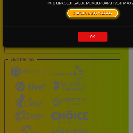
INFO LINK SLOT GACOR MEMBER BARU PASTI MAX
DAFTAR PASTI MAXWIN
OK
Live Casino