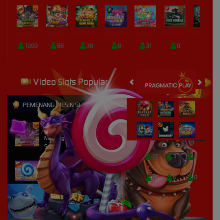
Mahjong Wins 3 – Black Scatter
Poker Win
JUNGLE BANG BANG
Marble Run
Candy Rush Wilds
Duck Hunters
The Crypt
1202
66
30
0
31
0
0
Video Slots Popular
PEMENANG MESIN SLOT
rizk****2
IDR
12,873,500.00
Mahjong Ways 2 – Golden
Scatter
15
3
0
alv****7
IDR
9,642,300.00
0
6
0
Sweet Bonanza Xmas 1000
fahm****1
IDR
6,908,750.00
Sweet Bonanza Candyland