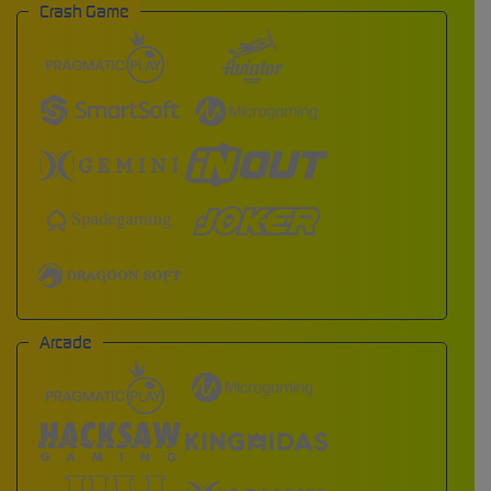
Crash Game
Arcade