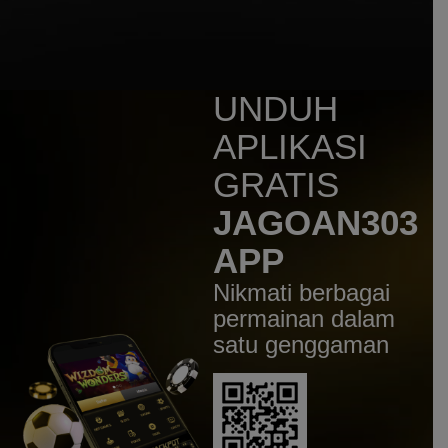
UNDUH
APLIKASI
GRATIS
JAGOAN303
APP
Nikmati berbagai
permainan dalam
satu genggaman