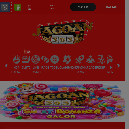
MASUK
DAFTAR
HOT
SLOTS
LIVE
RACE
TOGEL
OLAHRAGA
CRASH
ARCADE
POKER
E-
SABUNG
GAMES
CASINO
GAME
SPORTS
AYAM