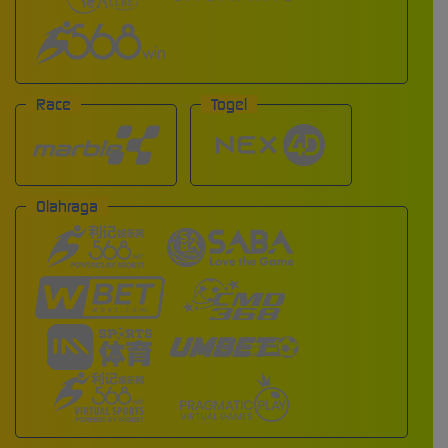
Race
Togel
Olahraga