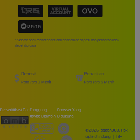
* Selama bank maintenance dan bank offline deposit dan penarikan tidak
dapat diproses
Deposit
Penarikan
Rata-rata 3 Menit
Rata-rata 5 Menit
Bersertifikasi Dari
Tanggung
Browser Yang
Jawab Bermain
Didukung
©2026 jagoan303. Hak
cipta dilindungi | 18+