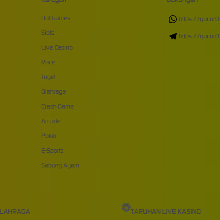
Hot Games
https://gacor0
Slots
https://gacor0
Live Casino
Race
Togel
Olahraga
Crash Game
Arcade
Poker
E-Sports
Sabung Ayam
OLAHRAGA
TARUHAN LIVE KASINO