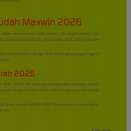
 Mudah Maxwin 2026
segala permainan slot pasti maxwin. Dari segala platform dan
rikan sensansi kemenangan jackpot yang pasti maxwin dengan
in di tempat kami, dengan RTP slot88 yang sangat tinggi di
askan.
urah 2026
 BRI, OCBC, PANIN dan bisa juga menggunakan berbagai macam
tu juga dengan proses metode withdraw yang sangat ngebut!
ernah anda rasakan ditahun 2026. Dengan promo bonus setiap
 aman.
Komunitas