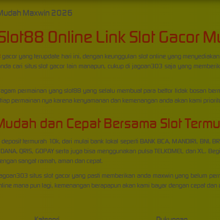
or Mudah Maxwin 2026
Slot88 Online Link Slot Gacor
8
gacor yang terupdate hari ini, dengan keunggulan slot online yang menyediakan 
u anda cari situs slot gacor lain manapun, cukup di jagoan303 saja yang membe
agam permainan yang slot88 yang selalu membuat para bettor tidak bosan berma
 setiap permainan nya karena kenyamanan dan kemenangan anda akan kami priorit
 Mudah dan Cepat Bersama Slot Term
 deposit termurah 10k, dari mulai bank lokal seperti BANK BCA, MANDIRI, BNI,
 DANA, QRIS, GOPAY serta juga bisa menggunakan pulsa TELKOMEL dan XL. Begi
engan sangat ramah, aman dan cepat.
 di jagoan303 situs slot gacor yang pasti memberikan anda maxwin yang belum p
 online mana pun lagi, kemenangan berapapun akan kami bayar dengan cepat dan
Kategori
Dukungan