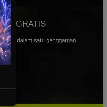
ASI GRATIS
APP
rmainan dalam satu genggaman
3 App
stalasi