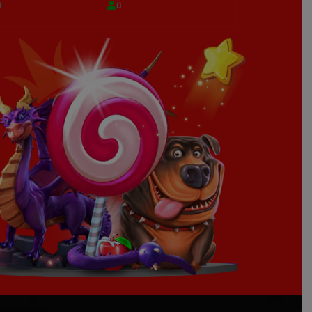
1
0
0