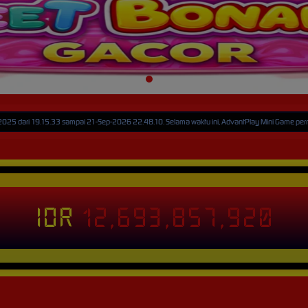
.15.33 sampai 21-Sep-2026 22.48.10. Selama waktu ini, AdvantPlay Mini Game permainan tidak
IDR
12,693,857,920