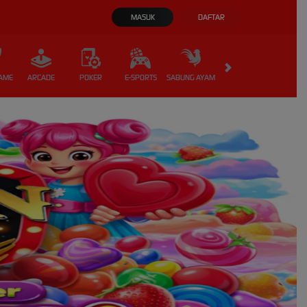
MASUK
DAFTAR
GAME
ARCADE
POKER
E-SPORTS
SABUNG AYAM
PROMOSI