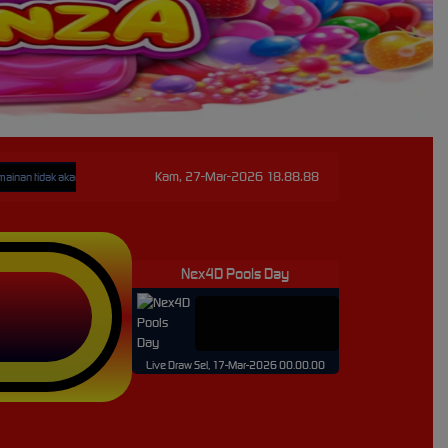
Kam, 27-Mar-2026 18.88.88
 akan tersedia. Kami memohon maaf atas ketidaknyamanan yang mungkin ditimbulkan.
Pemeli
Nex4D Pools Day
Live Draw Sel, 17-Mar-2026 00.00.00