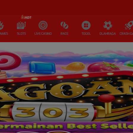
GAMES
SLOTS
LIVE CASINO
RACE
TOGEL
OLAHRAGA
CRASH 