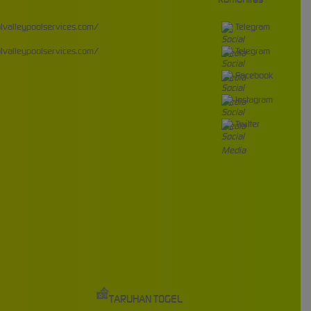
ralvalleypoolservices.com/
Telegram
ralvalleypoolservices.com/
Telegram
Facebook
Instagram
Twitter
TARUHAN TOGEL