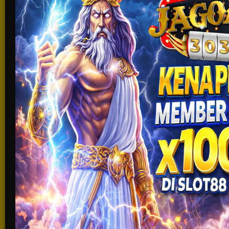
Crash Game
Arcade