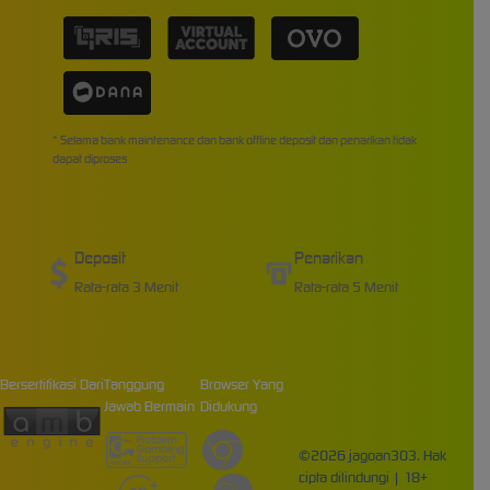
* Selama bank maintenance dan bank offline deposit dan penarikan tidak
dapat diproses
Deposit
Penarikan
Rata-rata 3 Menit
Rata-rata 5 Menit
Bersertifikasi Dari
Tanggung
Browser Yang
Jawab Bermain
Didukung
©2026 jagoan303. Hak
cipta dilindungi | 18+