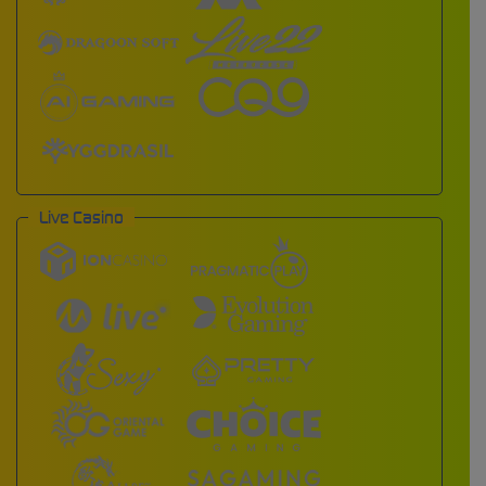
Live Casino