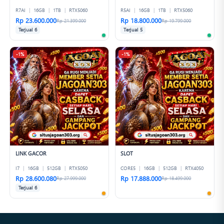
R7AI
|
16GB
|
1TB
|
RTX5060
R5AI
|
16GB
|
1TB
|
RTX5060
Rp 23.600.000
Rp 18.800.000
Rp 21.399.000
Rp 19.799.000
Terjual 6
Terjual 5
-1%
-1%
LINK GACOR
SLOT
I7
|
16GB
|
512GB
|
RTX5050
CORE5
|
16GB
|
512GB
|
RTX4050
Rp 28.600.080
Rp 17.888.000
Rp 27.999.000
Rp 18.499.000
Terjual 6