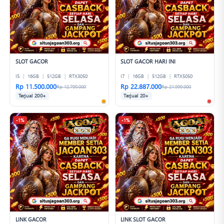
SLOT GACOR
SLOT GACOR HARI INI
I5
|
16GB
|
512GB
|
RTX3050
I7
|
16GB
|
512GB
|
RTX5050
Rp 11.500.000
Rp 22.887.000
Rp 12.799.000
Rp 21.999.000
Terjual 200+
Terjual 20+
-1%
-1%
LINK GACOR
LINK SLOT GACOR