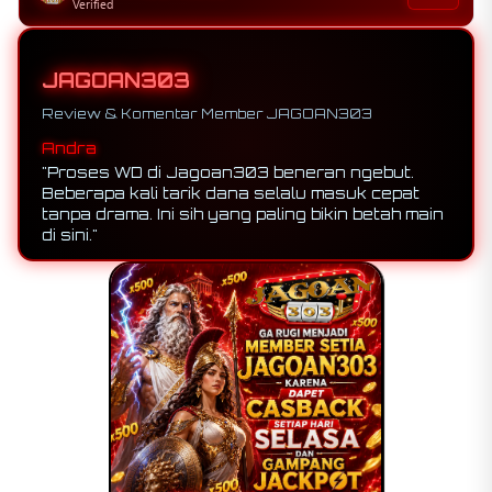
Verified
JAGOAN303
Review & Komentar Member JAGOAN303
Reno
Andra
"Game-nya lengkap dan update terus. Dari
"Proses WD di Jagoan303 beneran ngebut.
yang santai sampai yang full fitur bonus ada
Beberapa kali tarik dana selalu masuk cepat
semua. Kalau lagi bosen, tinggal ganti game,
tanpa drama. Ini sih yang paling bikin betah main
nggak perlu pindah situs."
di sini."