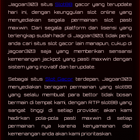
Jagoan303 situs
Slot88
gacor yang terupdate
hari ini, dengan keunggulan slot online yang
menyediakan segala permainan slot pasti
maxwin. Dari segala platform dan lisensi yang
terlengkap sudah hadir di Jagoan303, tidak perlu
anda cari situs slot gacor lain manapun, cukup di
jagoan303 saja yang memberikan sensansi
kemenangan jackpot yang pasti maxwin dengan
sistem yang inovatif dan terupdate.
Sebagai situs
Slot Gacor
terdepan, Jagoan303
menyediakan beragam permainan yang slot88
yang selalu membuat para bettor tidak bosan
bermain di tempat kami, dengan RTP slot88 yang
sangat tinggi di setiap provider, akan kami
hadirkan pola-pola pasti maxwin di setiap
permainan nya karena kenyamanan dan
kemenangan anda akan kami prioritaskan.