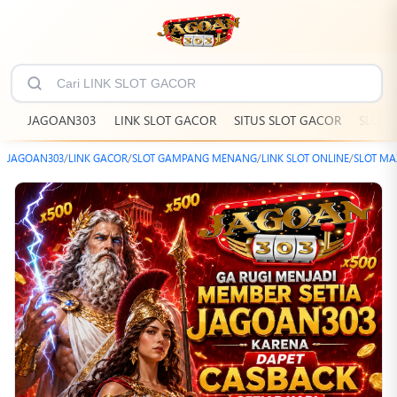
JAGOAN303
LINK SLOT GACOR
SITUS SLOT GACOR
SLOT 
JAGOAN303
/
LINK GACOR
/
SLOT GAMPANG MENANG
/
LINK SLOT ONLINE
/
SLOT M