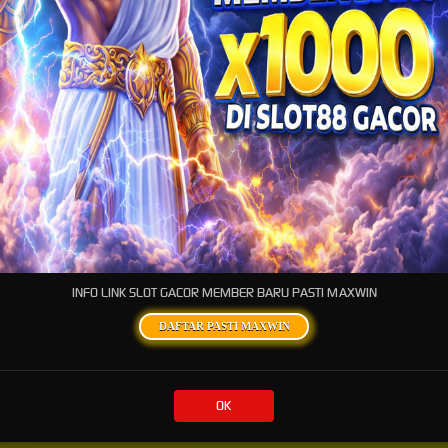
UNDUH APLIK
JAGOAN303 
Nikmati berbagai pe
jagoan30
Panduan in
INFO LINK SLOT GACOR MEMBER BARU PASTI MAXWIN
Pindai kode QR
DAFTAR PASTI MAXWIN
untuk Unduh
Android APK
OK