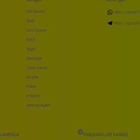
Hot Games
https://gacor0
Slots
https://gacor0
Live Casino
Race
Togel
Olahraga
Crash Game
Arcade
Poker
E-Sports
Sabung Ayam
OLAHRAGA
TARUHAN LIVE KASINO