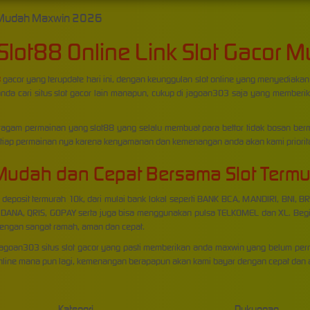
or Mudah Maxwin 2026
Slot88 Online Link Slot Gacor
8
gacor yang terupdate hari ini, dengan keunggulan slot online yang menyediakan 
u anda cari situs slot gacor lain manapun, cukup di jagoan303 saja yang membe
agam permainan yang slot88 yang selalu membuat para bettor tidak bosan berma
 setiap permainan nya karena kenyamanan dan kemenangan anda akan kami priorit
 Mudah dan Cepat Bersama Slot Term
 deposit termurah 10k, dari mulai bank lokal seperti BANK BCA, MANDIRI, BNI,
 DANA, QRIS, GOPAY serta juga bisa menggunakan pulsa TELKOMEL dan XL. Begi
engan sangat ramah, aman dan cepat.
 di jagoan303 situs slot gacor yang pasti memberikan anda maxwin yang belum p
 online mana pun lagi, kemenangan berapapun akan kami bayar dengan cepat dan
Kategori
Dukungan