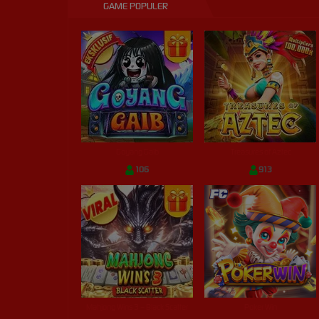
GAME POPULER
Goyang Gaib
Treasures of Aztec
106
913
Mahjong Wins 3 – Black Scatter
Poker Win