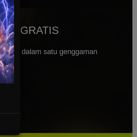
ASI GRATIS
APP
rmainan dalam satu genggaman
3 App
stalasi