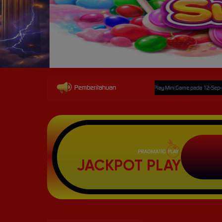
Pemberitahuan
Pemeliharaan Terjadwal: AdvantPlay Mini Game pada 12-Sep-2025 dari 19
JACKPOT
PLAY