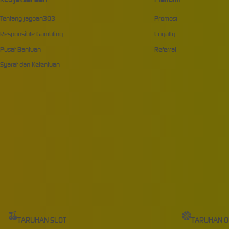
Tentang jagoan303
Promosi
Responsible Gambling
Loyalty
Pusat Bantuan
Referral
Syarat dan Ketentuan
TARUHAN SLOT
TARUHAN 