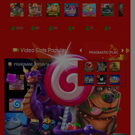
Mahjong Wins 3 – Black Scatter
Poker Win
JUNGLE BANG BANG
Marble Run
Candy Rush Wilds
Duck Hunters
The Crypt
1202
66
30
0
31
0
0
Video Slots Popular
PEMENANG MESIN SLOT
rizk****2
IDR
12,873,500.00
Mahjong Ways 2 – Golden
Scatter
15
3
0
alv****7
IDR
9,642,300.00
0
6
0
Sweet Bonanza Xmas 1000
fahm****1
IDR
6,908,750.00
Sweet Bonanza Candyland