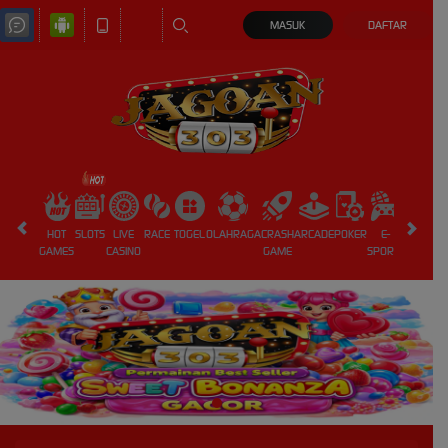
MASUK
DAFTAR
HOT
SLOTS
LIVE
RACE
TOGEL
OLAHRAGA
CRASH
ARCADE
POKER
E-
SABUNG
GAMES
CASINO
GAME
SPORTS
AYAM