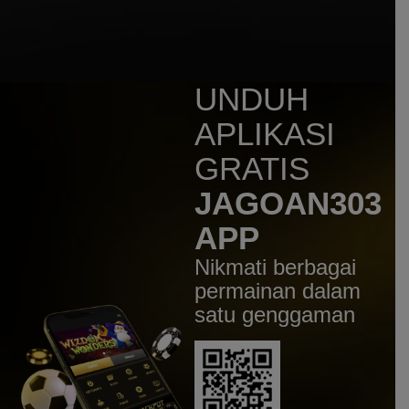
UNDUH
APLIKASI
GRATIS
JAGOAN303
APP
Nikmati berbagai
permainan dalam
satu genggaman