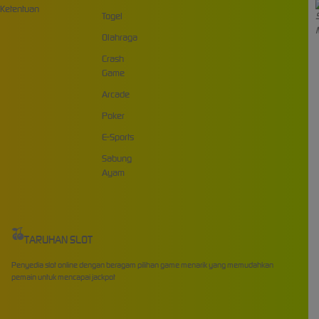
Ketentuan
Togel
Olahraga
Crash
Game
Arcade
Poker
E-Sports
Sabung
Ayam
TARUHAN SLOT
Penyedia slot online dengan beragam pilihan game menarik yang memudahkan
pemain untuk mencapai jackpot