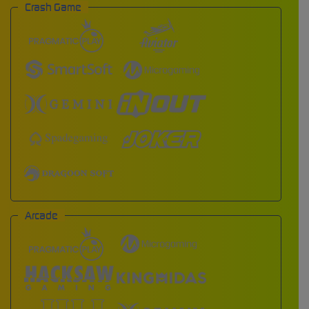
Crash Game
Arcade