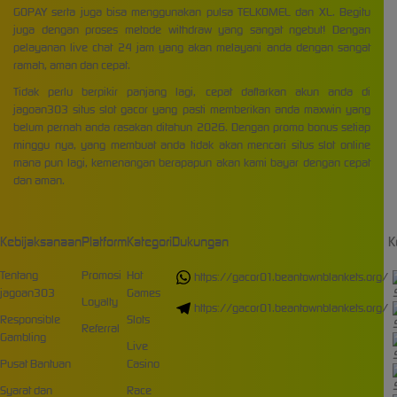
GOPAY serta juga bisa menggunakan pulsa TELKOMEL dan XL. Begitu
juga dengan proses metode withdraw yang sangat ngebut! Dengan
pelayanan live chat 24 jam yang akan melayani anda dengan sangat
ramah, aman dan cepat.
Tidak perlu berpikir panjang lagi, cepat daftarkan akun anda di
jagoan303 situs slot gacor yang pasti memberikan anda maxwin yang
belum pernah anda rasakan ditahun 2026. Dengan promo bonus setiap
minggu nya, yang membuat anda tidak akan mencari situs slot online
mana pun lagi, kemenangan berapapun akan kami bayar dengan cepat
dan aman.
Kebijaksanaan
Platform
Kategori
Dukungan
K
Tentang
Promosi
Hot
https://gacor01.beantownblankets.org/
jagoan303
Games
Loyalty
https://gacor01.beantownblankets.org/
Responsible
Slots
Referral
Gambling
Live
Pusat Bantuan
Casino
Syarat dan
Race