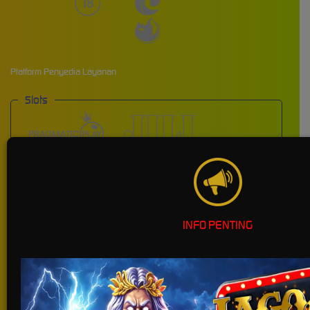
Platform Penyedia Layanan
Slots
INFO PENTING