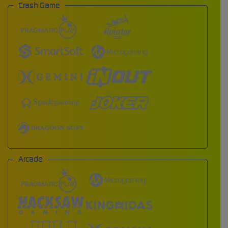
Crash Game
Arcade