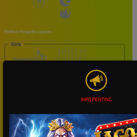
Platform Penyedia Layanan
Slots
INFO PENTING