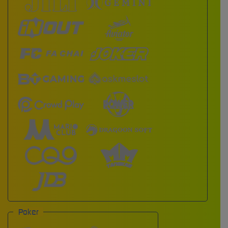
Poker