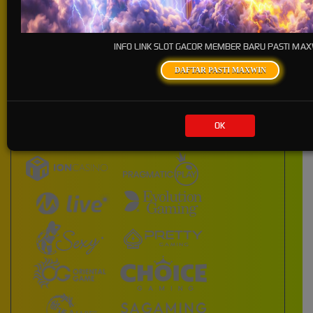
INFO LINK SLOT GACOR MEMBER BARU PASTI MAX
DAFTAR PASTI MAXWIN
OK
Live Casino