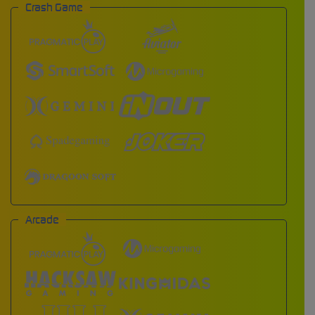
Crash Game
Arcade