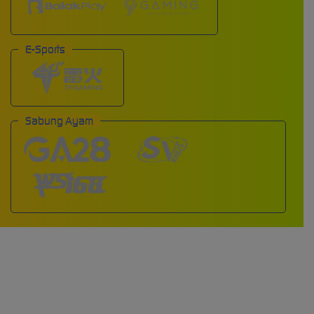
E-Sports
Sabung Ayam