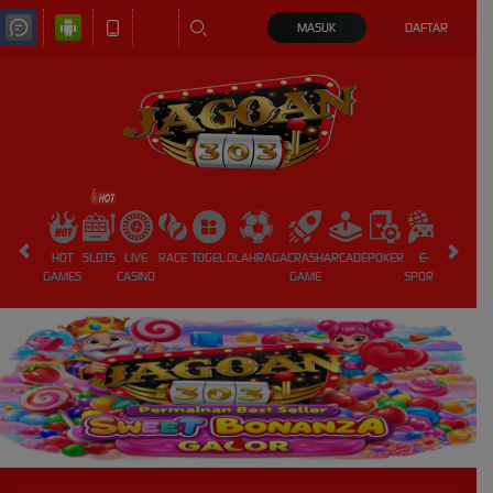
MASUK
DAFTAR
HOT
SLOTS
LIVE
RACE
TOGEL
OLAHRAGA
CRASH
ARCADE
POKER
E-
SABUNG
GAMES
CASINO
GAME
SPORTS
AYAM