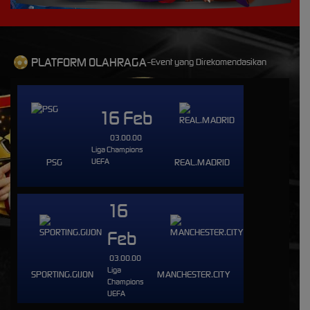
doni****5
IDR
8,120,400.00
Gates of Gatot Kaca X500
PLATFORM OLAHRAGA-
Event yang Direkomendasikan
yoga****9
IDR
5,998,600.00
Gatot Kaca Super Bonus
16 Feb
andi****4
IDR
4,876,200.00
03.00.00
Gates of Olympus X1000
Liga Champions
PSG
UEFA
REAL.MADRID
bima****6
IDR
3,965,800.00
Olympus Thunder Strike
16
eko****3
IDR
4,221,300.00
Feb
Gatot Kaca Legend Spin
03.00.00
rang****8
Liga
SPORTING.GIJON
MANCHESTER.CITY
IDR
3,712,900.00
Champions
Gatot Kaca Fire Spin
UEFA