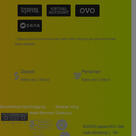
* Selama bank maintenance dan bank offline deposit dan penarikan tidak
dapat diproses
Deposit
Penarikan
Rata-rata 3 Menit
Rata-rata 5 Menit
Bersertifikasi Dari
Tanggung
Browser Yang
Jawab Bermain
Didukung
©2026 jagoan303. Hak
cipta dilindungi | 18+