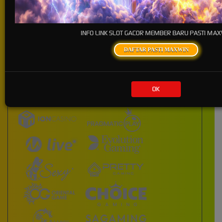
INFO LINK SLOT GACOR MEMBER BARU PASTI MAX
DAFTAR PASTI MAXWIN
OK
Live Casino