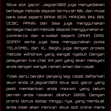
Situs slot gacor Jagoan303 juga menyediakan
berbagai metode deposit termurah 10k, dari mulai
bank lokal seperti BANK BCA, MANDIRI, BNI, BRI,
OCBC, PANIN dan bisa juga menggunakan
berbagai macam metode deposit menggunakan e-
commerce dan e-wallet seperti DANA, QRIS,
GOPAY serta juga bisa menggunakan pulsa
TELKOMEL dan XL. Begitu juga dengan proses
metode withdraw yang sangat ngebut! Dengan
pelayanan live chat 24 jam yang akan melayani
anda dengan sangat ramah, aman dan cepat.
Tidak perlu berpikir panjang lagi, cepat daftarkan
akun anda di jagoan303 situs slot gacor yang
pasti memberikan anda maxwin yang belum
pernah anda rasakan ditahun 2026. Dengan
promo bonus setiap minggu nya, yang membuat
anda tidak akan mencari situs slot online mana