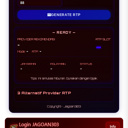
🎰
GENERATE RTP
— READY —
PROVIDER REKOMENDASI
RTP SLOT
-
-
-
-
Mode:
RTP:
JAM RAMAI
POLA MAIN
STATUS
-
-
-
Tips: Ini simulasi hiburan. Gunakan dengan bijak.
3 Alternatif Provider RTP
Copyright- Jagoan303
Login JAGOAN303
Info