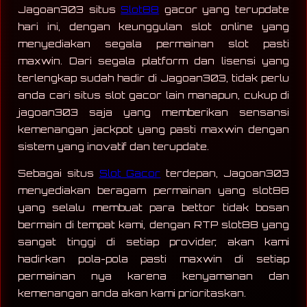
Jagoan303 situs
Slot88
gacor yang terupdate
hari ini, dengan keunggulan slot online yang
menyediakan segala permainan slot pasti
maxwin. Dari segala platform dan lisensi yang
terlengkap sudah hadir di Jagoan303, tidak perlu
anda cari situs slot gacor lain manapun, cukup di
jagoan303 saja yang memberikan sensansi
kemenangan jackpot yang pasti maxwin dengan
sistem yang inovatif dan terupdate.
Sebagai situs
Slot Gacor
terdepan, Jagoan303
menyediakan beragam permainan yang slot88
yang selalu membuat para bettor tidak bosan
bermain di tempat kami, dengan RTP slot88 yang
sangat tinggi di setiap provider, akan kami
hadirkan pola-pola pasti maxwin di setiap
permainan nya karena kenyamanan dan
kemenangan anda akan kami prioritaskan.