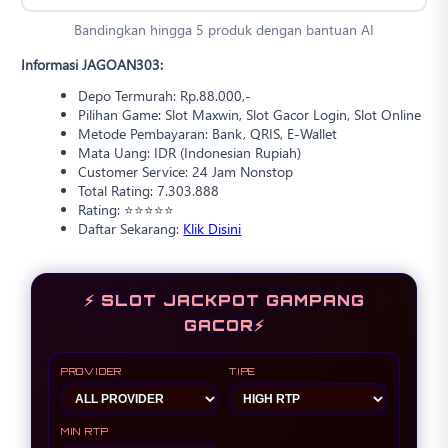
Bandingkan hingga 5 produk dengan bantuan AI
Informasi JAGOAN303:
Depo Termurah: Rp.88.000,-
Pilihan Game: Slot Maxwin, Slot Gacor Login, Slot Online
Metode Pembayaran: Bank, QRIS, E-Wallet
Mata Uang: IDR (Indonesian Rupiah)
Customer Service: 24 Jam Nonstop
Total Rating: 7.303.888
Rating: ⭐⭐⭐⭐⭐
Daftar Sekarang:
Klik Disini
⚡ SLOT JACKPOT GAMPANG
GACOR⚡
PROVIDER
TIPE
MIN RTP