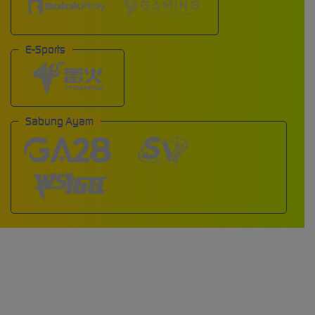
E-Sports
Sabung Ayam