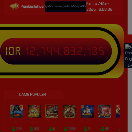
Kam, 27-Mar-
Pemberitahuan
aan Terjadwal: AdvantPlay Mini Game pada 12-Sep-2025 dari 19.15.33 sampai 21-Sep-2026 22.4
2026 18.88.88
IDR
12,744,032,105
Li
GAME POPULER
Goyang Gaib
Treasures of Aztec
Roma
Wild Bounty Showdown
Way of Ninja
Koi Gate
Mahjong Magic
106
913
0
1593
11
42
17