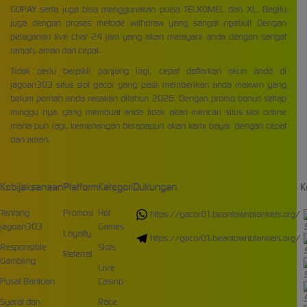
GOPAY serta juga bisa menggunakan pulsa TELKOMEL dan XL. Begitu
juga dengan proses metode withdraw yang sangat ngebut! Dengan
pelayanan live chat 24 jam yang akan melayani anda dengan sangat
ramah, aman dan cepat.
Tidak perlu berpikir panjang lagi, cepat daftarkan akun anda di
jagoan303 situs slot gacor yang pasti memberikan anda maxwin yang
belum pernah anda rasakan ditahun 2026. Dengan promo bonus setiap
minggu nya, yang membuat anda tidak akan mencari situs slot online
mana pun lagi, kemenangan berapapun akan kami bayar dengan cepat
dan aman.
Kebijaksanaan
Platform
Kategori
Dukungan
K
Tentang
Promosi
Hot
https://gacor01.beantownblankets.org/
jagoan303
Games
Loyalty
https://gacor01.beantownblankets.org/
Responsible
Slots
Referral
Gambling
Live
Pusat Bantuan
Casino
Syarat dan
Race