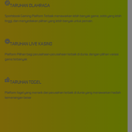
TARUHAN OLAHRAGA
Sportsbook Gaming Platform Terbaik menawarkan lebih banyak game, odds yang lebih
tinggi, dan menyediakan pilihan yang lebih banyak untuk pemain.
TARUHAN LIVE KASINO
Platform Pilihan bagi perusahaan-perusahaan terbaik di dunia, dengan pilihan variasi
game terbanyak
TARUHAN TOGEL
Platform togel yang menarik dari perusahan terbaik di dunia yang menawarkan hadiah
kemenangan besar