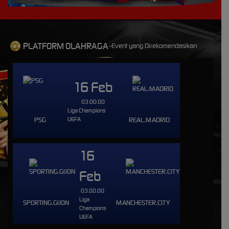
doni****5
IDR
8,120,400.00
Gates of Gatot Kaca X500
PLATFORM OLAHRAGA-
Event yang Direkomendasikan
yoga****9
IDR
5,998,600.00
Gatot Kaca Super Bonus
16 Feb
andi****4
IDR
4,876,200.00
03.00.00
Gates of Olympus X1000
Liga Champions
PSG
UEFA
REAL.MADRID
bima****6
IDR
3,965,800.00
Olympus Thunder Strike
16
eko****3
IDR
4,221,300.00
Feb
Gatot Kaca Legend Spin
03.00.00
rang****8
Liga
SPORTING.GIJON
MANCHESTER.CITY
IDR
3,712,900.00
Champions
Gatot Kaca Fire Spin
UEFA