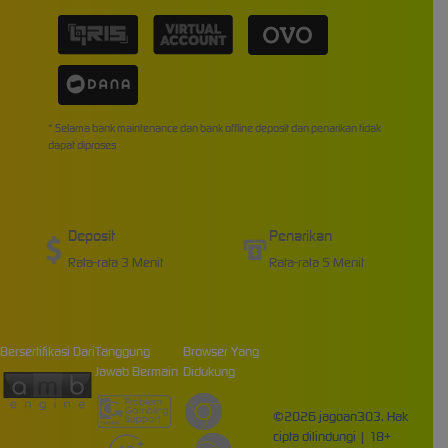
* Selama bank maintenance dan bank offline deposit dan penarikan tidak
dapat diproses
Deposit
Penarikan
Rata-rata 3 Menit
Rata-rata 5 Menit
Bersertifikasi Dari
Tanggung
Browser Yang
Jawab Bermain
Didukung
©2026 jagoan303. Hak
cipta dilindungi | 18+