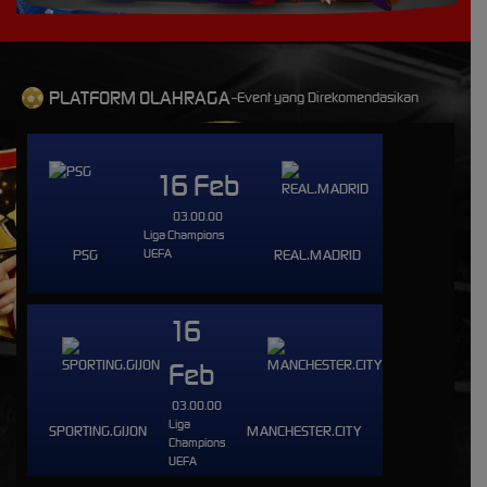
doni****5
IDR
8,120,400.00
Gates of Gatot Kaca X500
PLATFORM OLAHRAGA-
Event yang Direkomendasikan
yoga****9
IDR
5,998,600.00
Gatot Kaca Super Bonus
16 Feb
andi****4
IDR
4,876,200.00
03.00.00
Gates of Olympus X1000
Liga Champions
PSG
UEFA
REAL.MADRID
bima****6
IDR
3,965,800.00
Olympus Thunder Strike
16
eko****3
IDR
4,221,300.00
Feb
Gatot Kaca Legend Spin
03.00.00
rang****8
Liga
SPORTING.GIJON
MANCHESTER.CITY
IDR
3,712,900.00
Champions
Gatot Kaca Fire Spin
UEFA