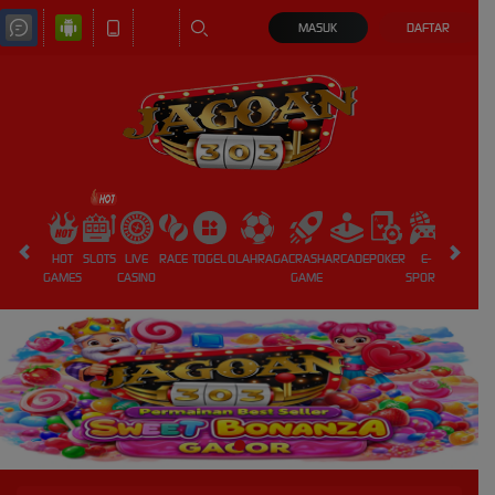
MASUK
DAFTAR
HOT
SLOTS
LIVE
RACE
TOGEL
OLAHRAGA
CRASH
ARCADE
POKER
E-
SABUNG
GAMES
CASINO
GAME
SPORTS
AYAM