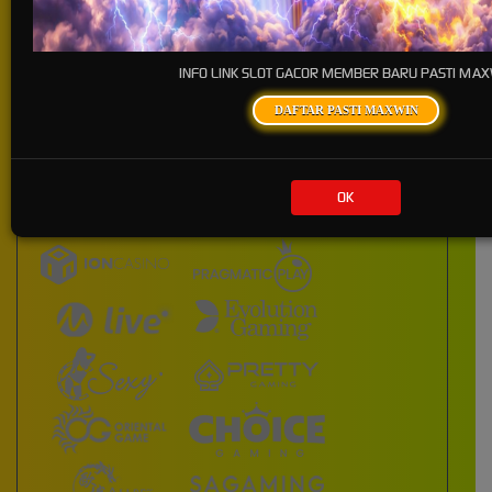
INFO LINK SLOT GACOR MEMBER BARU PASTI MAX
DAFTAR PASTI MAXWIN
OK
Live Casino