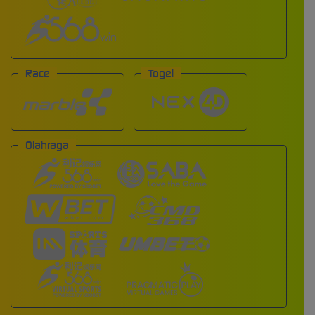
Race
Togel
Olahraga