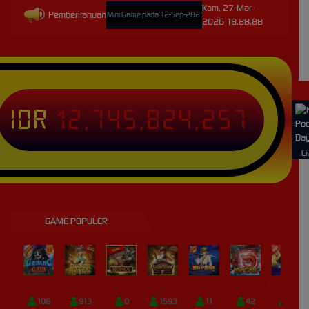
Kam, 27-Mar-
Pemberitahuan
an Terjadwal: AdvantPlay Mini Game pada 12-Sep-2025 dari 19.15.33 sampai 21-Sep-2026 22.48
2026 18.88.88
IDR
12,745,824,257
Li
GAME POPULER
Goyang Gaib
Treasures of Aztec
Roma
Wild Bounty Showdown
Way of Ninja
Koi Gate
Mahjong Magic
106
913
0
1593
11
42
17