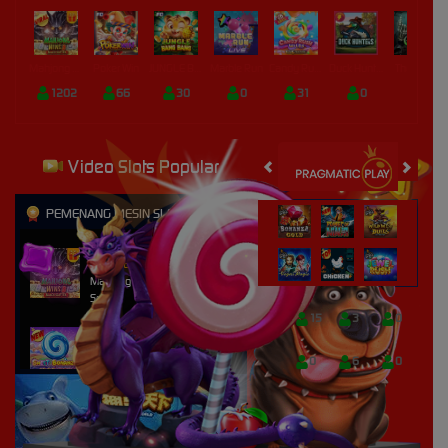
Mahjong Wins 3 – Black Scatter
Poker Win
JUNGLE BANG BANG
Marble Run
Candy Rush Wilds
Duck Hunters
The Crypt
1202
66
30
0
31
0
0
Video Slots Popular
PEMENANG MESIN SLOT
rizk****2
IDR
12,873,500.00
Mahjong Ways 2 – Golden
Scatter
15
3
0
alv****7
IDR
9,642,300.00
0
6
0
Sweet Bonanza Xmas 1000
fahm****1
IDR
6,908,750.00
Sweet Bonanza Candyland