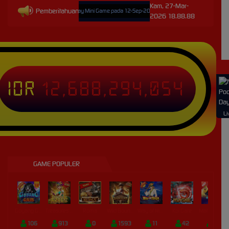
Kam, 27-Mar-
Pemberitahuan
raan Terjadwal: AdvantPlay Mini Game pada 12-Sep-2025 dari 19.15.33 sampai 21-Sep-2026 22.
2026 18.88.88
IDR
12,688,294,054
Li
GAME POPULER
Goyang Gaib
Treasures of Aztec
Roma
Wild Bounty Showdown
Way of Ninja
Koi Gate
Mahjong Magic
106
913
0
1593
11
42
17