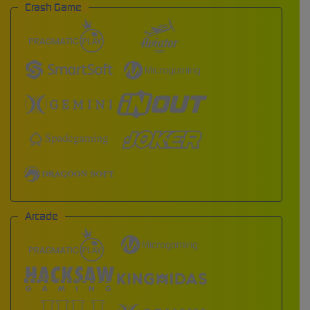
Crash Game
Arcade