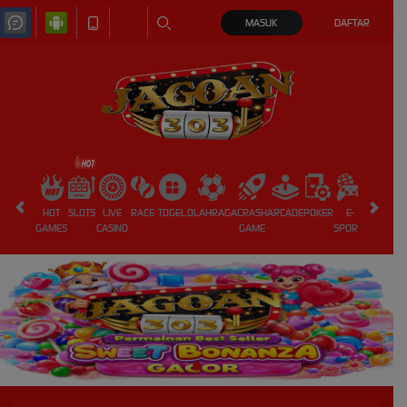
MASUK
DAFTAR
HOT
SLOTS
LIVE
RACE
TOGEL
OLAHRAGA
CRASH
ARCADE
POKER
E-
SABUNG
GAMES
CASINO
GAME
SPORTS
AYAM