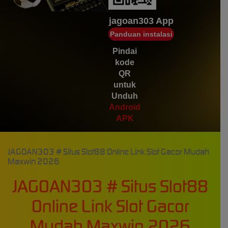
jagoan303 App
Panduan instalasi
Pindai
kode
QR
untuk
Unduh
Android
APK
JAGOAN303 # Situs Slot88 Online Link Slot Gacor Mudah
Maxwin 2026
JAGOAN303 # Situs Slot88
Online Link Slot Gacor
Mudah Maxwin 2026