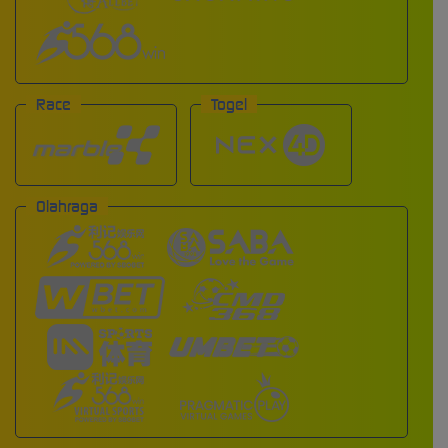
Race
Togel
Olahraga