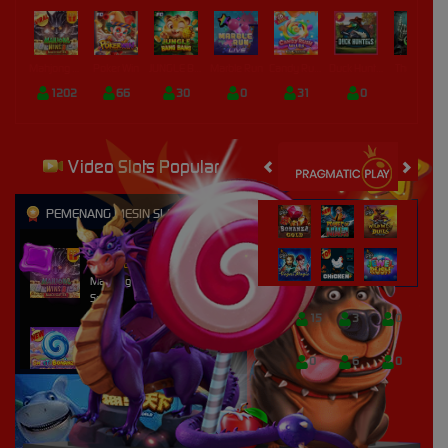
Mahjong Wins 3 – Black Scatter
Poker Win
JUNGLE BANG BANG
Marble Run
Candy Rush Wilds
Duck Hunters
The Crypt
1202
66
30
0
31
0
0
Video Slots Popular
PEMENANG MESIN SLOT
rizk****2
IDR
12,873,500.00
Mahjong Ways 2 – Golden
Scatter
15
3
0
alv****7
IDR
9,642,300.00
0
6
0
Sweet Bonanza Xmas 1000
fahm****1
IDR
6,908,750.00
Sweet Bonanza Candyland