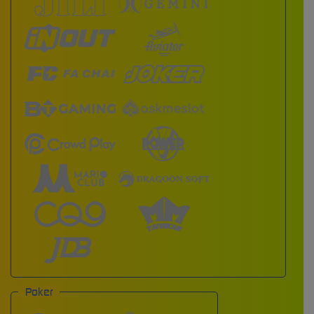
Poker