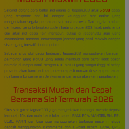
Selamat datang para bettor slot mania di Jagoan303 situs
Slot88
gacor
yang terupdate hari ini, dengan keunggulan slot online yang
menyediakan segala permainan slot pasti maxwin. Dari segala platform
dan lisensi yang terlengkap sudah hadir di Jagoan303, tidak perlu anda
cari situs slot gacor lain manapun, cukup di jagoan303 saja yang
memberikan sensansi kemenangan jackpot yang pasti maxwin dengan
sistem yang inovatif dan terupdate.
Sebagai situs slot gacor terdepan, Jagoan303 menyediakan beragam
permainan yang slot88 yang selalu membuat para bettor tidak bosan
bermain di tempat kami, dengan RTP slot88 yang sangat tinggi di setiap
provider, akan kami hadirkan pola-pola pasti maxwin di setiap permainan
nya karena kenyamanan dan kemenangan anda akan kami prioritaskan.
Transaksi Mudah dan Cepat
Bersama Slot Termurah 2026
Situs slot gacor Jagoan303 juga menyediakan berbagai metode deposit
termurah 10k, dari mulai bank lokal seperti BANK BCA, MANDIRI, BNI, BRI,
OCBC, PANIN dan bisa juga menggunakan berbagai macam metode
deposit menggunakan e-commerce dan e-wallet seperti DANA, QRIS,