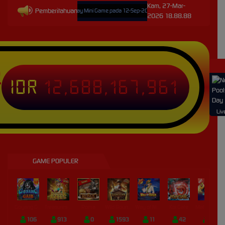
Kam, 27-Mar-
Pemberitahuan
raan Terjadwal: AdvantPlay Mini Game pada 12-Sep-2025 dari 19.15.33 sampai 21-Sep-2026 22
2026 18.88.88
IDR
12,688,167,961
T
Liv
GAME POPULER
Goyang Gaib
Treasures of Aztec
Roma
Wild Bounty Showdown
Way of Ninja
Koi Gate
Mahjong Magic
106
913
0
1593
11
42
17