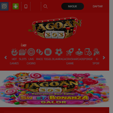
MASUK
DAFTAR
HOT
SLOTS
LIVE
RACE
TOGEL
OLAHRAGA
CRASH
ARCADE
POKER
E-
SABUNG
GAMES
CASINO
GAME
SPORTS
AYAM