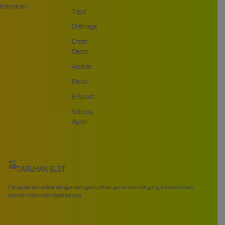
Ketentuan
Togel
Olahraga
Crash
Game
Arcade
Poker
E-Sports
Sabung
Ayam
TARUHAN SLOT
Penyedia slot online dengan beragam pilihan game menarik yang memudahkan
pemain untuk mencapai jackpot