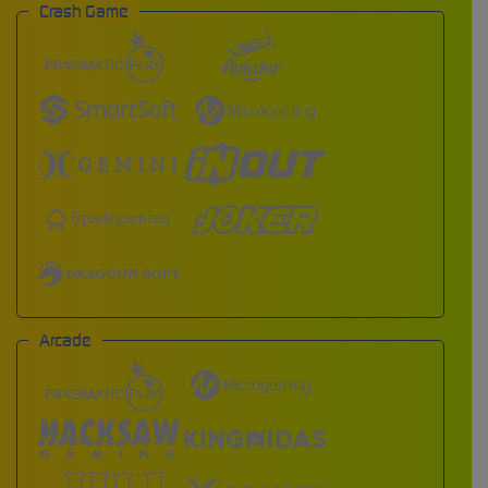
Crash Game
Arcade