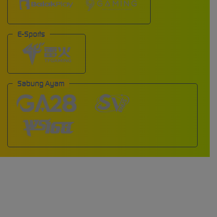
E-Sports
Sabung Ayam