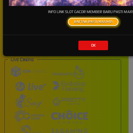
INFO LINK SLOT GACOR MEMBER BARU PASTI MAX
DAFTAR PASTI MAXWIN
OK
Live Casino