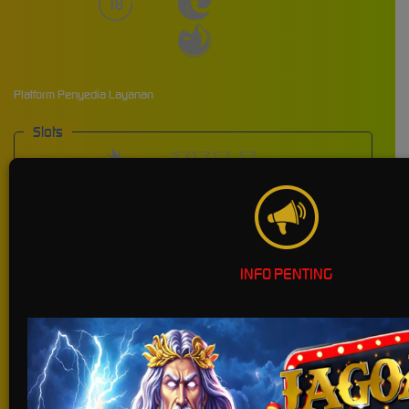
Platform Penyedia Layanan
Slots
INFO PENTING