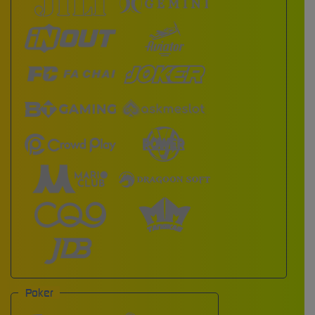
Poker