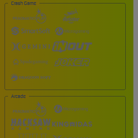
Crash Game
Arcade