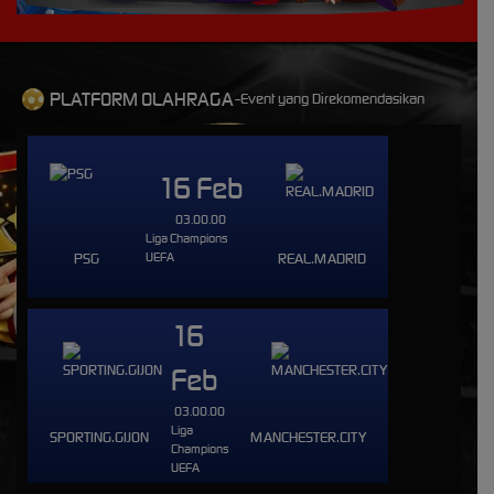
doni****5
IDR
8,120,400.00
Gates of Gatot Kaca X500
PLATFORM OLAHRAGA-
Event yang Direkomendasikan
yoga****9
IDR
5,998,600.00
Gatot Kaca Super Bonus
16 Feb
andi****4
IDR
4,876,200.00
03.00.00
Gates of Olympus X1000
Liga Champions
PSG
UEFA
REAL.MADRID
bima****6
IDR
3,965,800.00
Olympus Thunder Strike
16
eko****3
IDR
4,221,300.00
Feb
Gatot Kaca Legend Spin
03.00.00
rang****8
Liga
SPORTING.GIJON
MANCHESTER.CITY
IDR
3,712,900.00
Champions
Gatot Kaca Fire Spin
UEFA