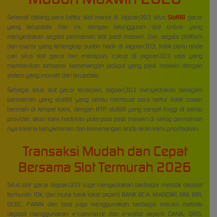
Selamat datang para bettor slot mania di Jagoan303 situs
Slot88
gacor
yang terupdate hari ini, dengan keunggulan slot online yang
menyediakan segala permainan slot pasti maxwin. Dari segala platform
dan lisensi yang terlengkap sudah hadir di Jagoan303, tidak perlu anda
cari situs slot gacor lain manapun, cukup di jagoan303 saja yang
memberikan sensansi kemenangan jackpot yang pasti maxwin dengan
sistem yang inovatif dan terupdate.
Sebagai situs slot gacor terdepan, Jagoan303 menyediakan beragam
permainan yang slot88 yang selalu membuat para bettor tidak bosan
bermain di tempat kami, dengan RTP slot88 yang sangat tinggi di setiap
provider, akan kami hadirkan pola-pola pasti maxwin di setiap permainan
nya karena kenyamanan dan kemenangan anda akan kami prioritaskan.
Transaksi Mudah dan Cepat
Bersama Slot Termurah 2026
Situs slot gacor Jagoan303 juga menyediakan berbagai metode deposit
termurah 10k, dari mulai bank lokal seperti BANK BCA, MANDIRI, BNI, BRI,
OCBC, PANIN dan bisa juga menggunakan berbagai macam metode
deposit menggunakan e-commerce dan e-wallet seperti DANA, QRIS,