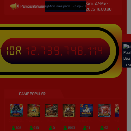
Kam, 27-Mar-
Pemberitahuan
raan Terjadwal: AdvantPlay Mini Game pada 12-Sep-2025 dari 19.15.33 sampai 21-Sep-2026 22.
2026 18.88.88
IDR
12,739,748,114
T
Liv
GAME POPULER
Goyang Gaib
Treasures of Aztec
Roma
Wild Bounty Showdown
Way of Ninja
Koi Gate
Mahjong Magic
106
913
0
1593
11
42
17