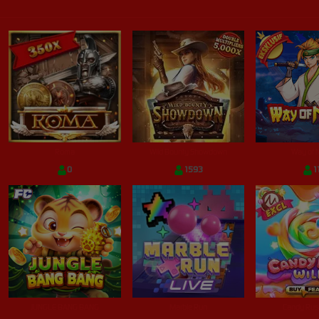
Roma
Wild Bounty Showdown
Way of N
0
1593
1
JUNGLE BANG BANG
Marble Run
Candy Rush