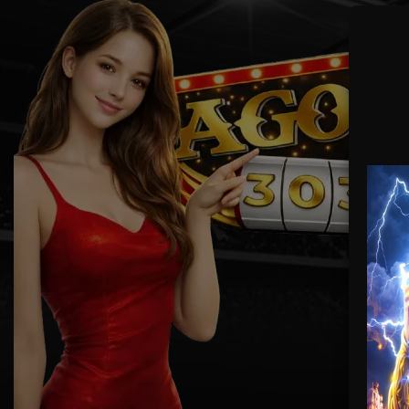
yoga****9
IDR
5,998,600.00
Gatot Kaca Super Bonus
andi****4
IDR
4,876,200.00
Gates of Olympus X1000
bima****6
IDR
3,965,800.00
Olympus Thunder Strike
eko****3
IDR
4,221,300.00
Gatot Kaca Legend Spin
rang****8
IDR
3,712,900.00
Gatot Kaca Fire Spin