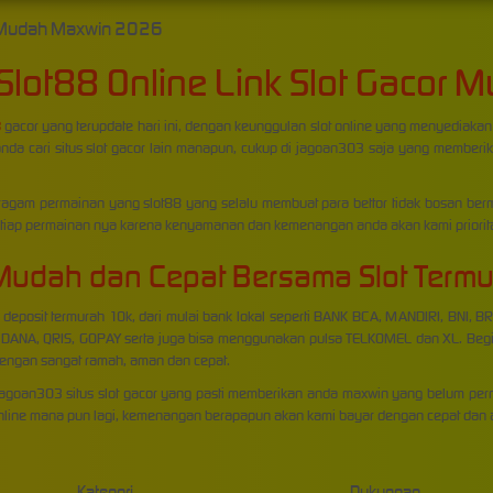
or Mudah Maxwin 2026
Slot88 Online Link Slot Gacor
8
gacor yang terupdate hari ini, dengan keunggulan slot online yang menyediakan 
u anda cari situs slot gacor lain manapun, cukup di jagoan303 saja yang membe
agam permainan yang slot88 yang selalu membuat para bettor tidak bosan berma
 setiap permainan nya karena kenyamanan dan kemenangan anda akan kami priorit
 Mudah dan Cepat Bersama Slot Term
 deposit termurah 10k, dari mulai bank lokal seperti BANK BCA, MANDIRI, BNI,
 DANA, QRIS, GOPAY serta juga bisa menggunakan pulsa TELKOMEL dan XL. Begi
engan sangat ramah, aman dan cepat.
 di jagoan303 situs slot gacor yang pasti memberikan anda maxwin yang belum p
 online mana pun lagi, kemenangan berapapun akan kami bayar dengan cepat dan
Kategori
Dukungan