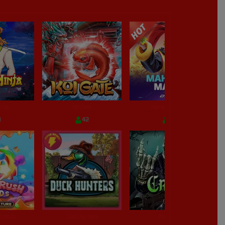
inja
Koi Gate
Mahjong Magic
1
42
17
 Wilds
Duck Hunters
The Crypt