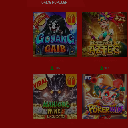
GAME POPULER
Goyang Gaib
Treasures of Aztec
106
913
Mahjong Wins 3 – Black Scatter
Poker Win