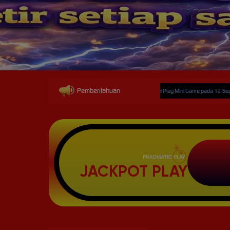
Pemberitahuan
Pemeliharaan Terjadwal: AdvantPlay Mini Game pada 12-Sep-2025 dari 1
JACKPOT
PLAY