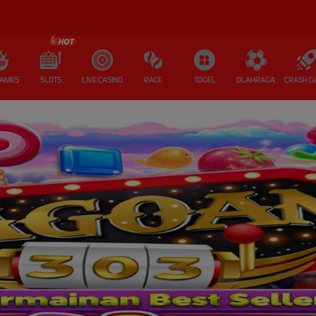
GAMES
SLOTS
LIVE CASINO
RACE
TOGEL
OLAHRAGA
CRASH 