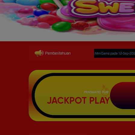
Pemberitahuan
Pemeliharaan Terjadwal: AdvantPlay Mini Game pada 12-Sep-2025 dari 19.15
JACKPOT
PLAY