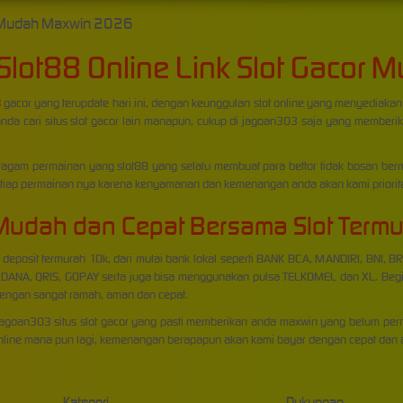
or Mudah Maxwin 2026
Slot88 Online Link Slot Gacor
8
gacor yang terupdate hari ini, dengan keunggulan slot online yang menyediakan 
u anda cari situs slot gacor lain manapun, cukup di jagoan303 saja yang membe
agam permainan yang slot88 yang selalu membuat para bettor tidak bosan berma
 setiap permainan nya karena kenyamanan dan kemenangan anda akan kami priorit
 Mudah dan Cepat Bersama Slot Term
 deposit termurah 10k, dari mulai bank lokal seperti BANK BCA, MANDIRI, BNI,
 DANA, QRIS, GOPAY serta juga bisa menggunakan pulsa TELKOMEL dan XL. Begi
engan sangat ramah, aman dan cepat.
 di jagoan303 situs slot gacor yang pasti memberikan anda maxwin yang belum p
 online mana pun lagi, kemenangan berapapun akan kami bayar dengan cepat dan
Kategori
Dukungan