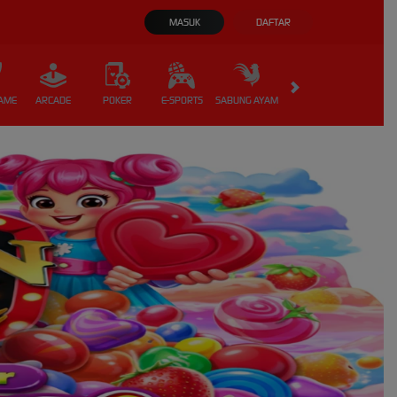
MASUK
DAFTAR
GAME
ARCADE
POKER
E-SPORTS
SABUNG AYAM
PROMOSI