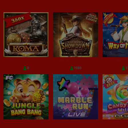
Roma
Wild Bounty Showdown
Way of N
0
1593
1
JUNGLE BANG BANG
Marble Run
Candy Rush