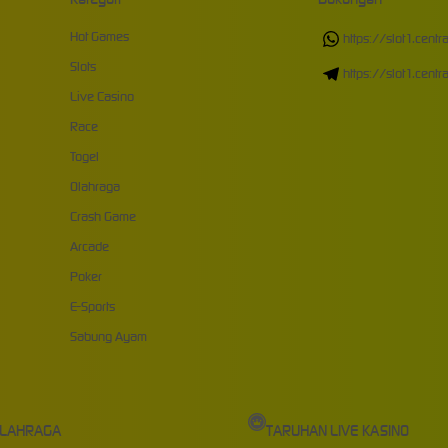
Hot Games
https://slot1.cent
Slots
https://slot1.cent
Live Casino
Race
Togel
Olahraga
Crash Game
Arcade
Poker
E-Sports
Sabung Ayam
OLAHRAGA
TARUHAN LIVE KASINO