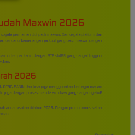
 Mudah Maxwin 2026
segala permainan slot pasti maxwin. Dari segala platform dan
rikan sensansi kemenangan jackpot yang pasti maxwin dengan
in di tempat kami, dengan RTP slot88 yang sangat tinggi di
askan.
urah 2026
 BRI, OCBC, PANIN dan bisa juga menggunakan berbagai macam
tu juga dengan proses metode withdraw yang sangat ngebut!
ernah anda rasakan ditahun 2026. Dengan promo bonus setiap
 aman.
Komunitas