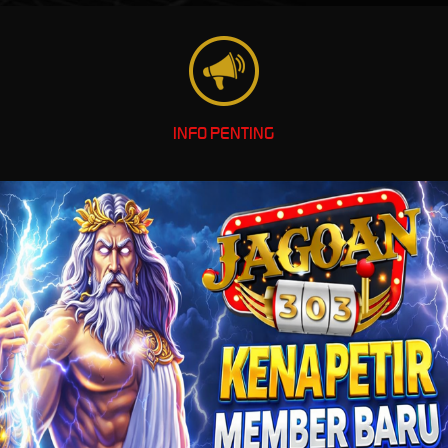
PLATFORM OLAHRAGA-
Event yang Direkomendasikan
16 Feb
INFO PENTING
03.00.00
Liga Champions UEFA
PSG
REAL.MADRID
16 Feb
03.00.00
Liga Champions UEFA
SPORTING.GIJON
MANCHESTER.CITY