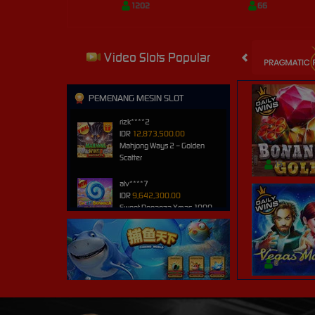
1202
66
Video Slots Popular
PEMENANG MESIN SLOT
rizk****2
IDR
12,873,500.00
Mahjong Ways 2 – Golden
Scatter
15
alv****7
IDR
9,642,300.00
Sweet Bonanza Xmas 1000
fahm****1
IDR
6,908,750.00
Sweet Bonanza Candyland
0
doni****5
IDR
8,120,400.00
Gates of Gatot Kaca X500