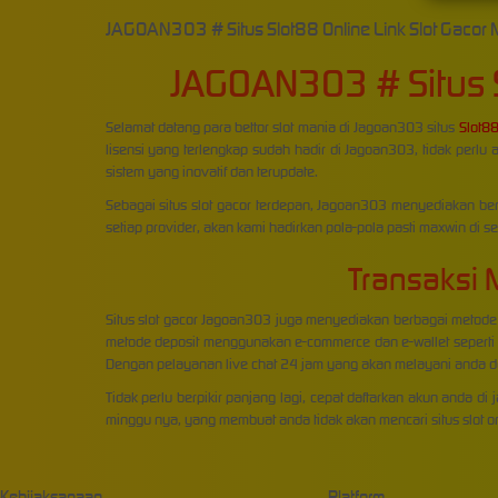
JAGOAN303 # Situs Slot88 Online Link Slot Gac
JAGOAN303 # Situs 
Selamat datang para bettor slot mania di Jagoan303 situs
Slot8
lisensi yang terlengkap sudah hadir di Jagoan303, tidak perl
sistem yang inovatif dan terupdate.
Sebagai situs slot gacor terdepan, Jagoan303 menyediakan ber
setiap provider, akan kami hadirkan pola-pola pasti maxwin di
Transaksi
Situs slot gacor Jagoan303 juga menyediakan berbagai metode
metode deposit menggunakan e-commerce dan e-wallet seperti
Dengan pelayanan live chat 24 jam yang akan melayani anda d
Tidak perlu berpikir panjang lagi, cepat daftarkan akun anda
minggu nya, yang membuat anda tidak akan mencari situs slot
Kebijaksanaan
Platform