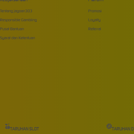
Tentang jagoan303
Promosi
Responsible Gambling
Loyalty
Pusat Bantuan
Referral
Syarat dan Ketentuan
TARUHAN SLOT
TARUHAN 