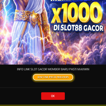
UNDUH APLIK
JAGOAN303 
Nikmati berbagai pe
jagoan30
Panduan in
INFO LINK SLOT GACOR MEMBER BARU PASTI MAXWIN
Pindai kode QR
DAFTAR PASTI MAXWIN
untuk Unduh
Android APK
OK