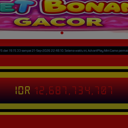
.33 sampai 21-Sep-2026 22.48.10. Selama waktu ini, AdvantPlay Mini Game permainan tidak a
IDR
12,687,742,073