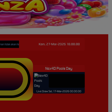
Kam, 27-Mar-2026 18.88.88
kan tersedia. Kami memohon maaf atas ketidaknyamanan yang mungkin ditimbulkan.
Pemeliha
Nex4D Pools Day
Live Draw Sel, 17-Mar-2026 00.00.00