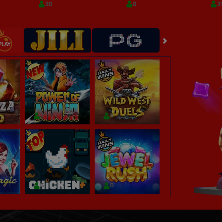
30
0
3
3
0
6
0