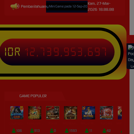
Kam, 27-Mar-
Pemberitahuan
raan Terjadwal: AdvantPlay Mini Game pada 12-Sep-2025 dari 19.15.33 sampai 21-Sep-2026 22.
2026 18.88.88
IDR
12,739,953,697
Li
GAME POPULER
Goyang Gaib
Treasures of Aztec
Roma
Wild Bounty Showdown
Way of Ninja
Koi Gate
Mahjong Magic
106
913
0
1593
11
42
17