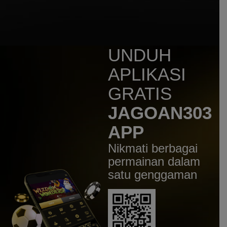
UNDUH
APLIKASI
GRATIS
JAGOAN303
APP
Nikmati berbagai
permainan dalam
satu genggaman