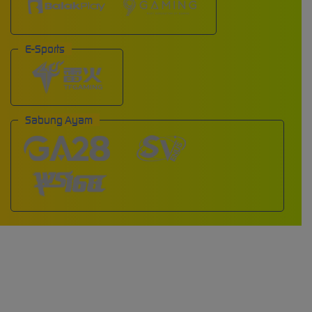
E-Sports
Sabung Ayam