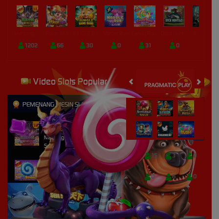
Mahjong Wins 3 – Black Scatter
Poker Win
JUNGLE BANG BANG
Marble Run
Candy Rush Wilds
Duck Hunters
The Crypt
1202
66
30
0
31
0
0
Video Slots Popular
PEMENANG MESIN SLOT
rizk****2
IDR
12,873,500.00
Mahjong Ways 2 – Golden
Scatter
15
3
0
alv****7
IDR
9,642,300.00
0
6
0
Sweet Bonanza Xmas 1000
fahm****1
IDR
6,908,750.00
Sweet Bonanza Candyland