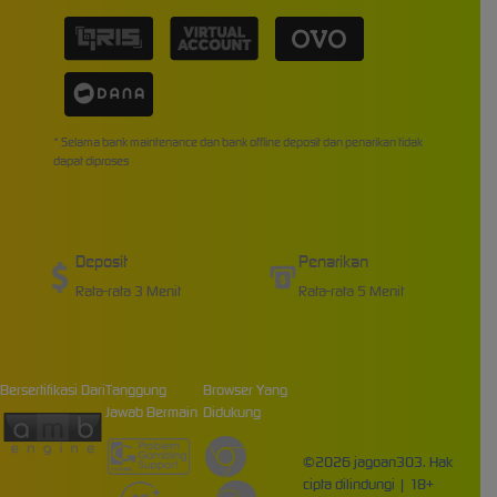
* Selama bank maintenance dan bank offline deposit dan penarikan tidak
dapat diproses
Deposit
Penarikan
Rata-rata 3 Menit
Rata-rata 5 Menit
Bersertifikasi Dari
Tanggung
Browser Yang
Jawab Bermain
Didukung
©2026 jagoan303. Hak
cipta dilindungi | 18+