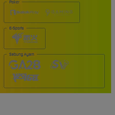
Poker
E-Sports
Sabung Ayam