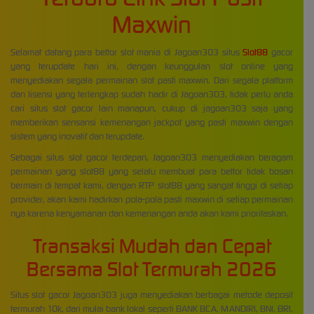
Maxwin
Selamat datang para bettor slot mania di Jagoan303 situs
Slot88
gacor
yang terupdate hari ini, dengan keunggulan slot online yang
menyediakan segala permainan slot pasti maxwin. Dari segala platform
dan lisensi yang terlengkap sudah hadir di Jagoan303, tidak perlu anda
cari situs slot gacor lain manapun, cukup di jagoan303 saja yang
memberikan sensansi kemenangan jackpot yang pasti maxwin dengan
sistem yang inovatif dan terupdate.
Sebagai situs slot gacor terdepan, Jagoan303 menyediakan beragam
permainan yang slot88 yang selalu membuat para bettor tidak bosan
bermain di tempat kami, dengan RTP slot88 yang sangat tinggi di setiap
provider, akan kami hadirkan pola-pola pasti maxwin di setiap permainan
nya karena kenyamanan dan kemenangan anda akan kami prioritaskan.
Transaksi Mudah dan Cepat
Bersama Slot Termurah 2026
Situs slot gacor Jagoan303 juga menyediakan berbagai metode deposit
termurah 10k, dari mulai bank lokal seperti BANK BCA, MANDIRI, BNI, BRI,