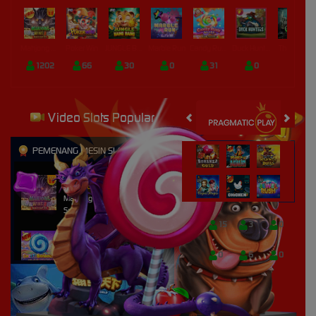
Mahjong Wins 3 – Black Scatter
Poker Win
JUNGLE BANG BANG
Marble Run
Candy Rush Wilds
Duck Hunters
The Crypt
1202
66
30
0
31
0
0
Video Slots Popular
PEMENANG MESIN SLOT
rizk****2
IDR
12,873,500.00
Mahjong Ways 2 – Golden
Scatter
15
3
0
alv****7
IDR
9,642,300.00
0
6
0
Sweet Bonanza Xmas 1000
fahm****1
IDR
6,908,750.00
Sweet Bonanza Candyland