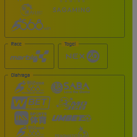
Race
Togel
Olahraga